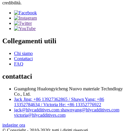
credibilità.
Collegamenti utili
Chi siamo
Contattaci
FAQ
contattaci
Guangdong Hualongyicheng Nuovo materiale Techndlogy
Co., Ltd.
Jack Jing: +86 13927362865 / Shawn Yang: +86
13352784634 / Victoria He: +86 13352776922
jack@hlycadditives.com shawnyang@hlycadditives.com
victoria@hlycadditives.com
indagine ora
© Copyright - 2010-2020: tutti i diritti riservati.