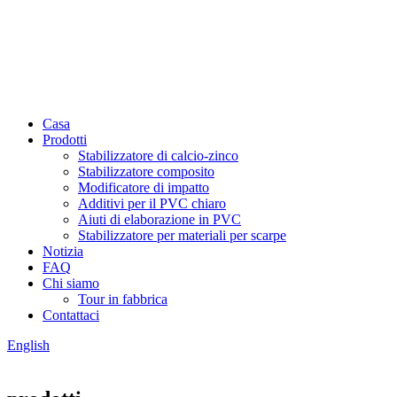
Casa
Prodotti
Stabilizzatore di calcio-zinco
Stabilizzatore composito
Modificatore di impatto
Additivi per il PVC chiaro
Aiuti di elaborazione in PVC
Stabilizzatore per materiali per scarpe
Notizia
FAQ
Chi siamo
Tour in fabbrica
Contattaci
English